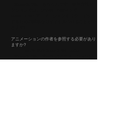
136bad5cf58d_ もちろんです！使用方法セ
クションでは、Unreal Engine 5 で
MetaHuman アニメーションをリターゲット
するための詳細なガイドを見つけることがで
きます!
アニメーションの作者を参照する必要があり
ますか?
_cc781905-5cde-3194 -bb3b-
136bad5cf58d_ すべてのアニメーションは
ロイヤリティ フリーですので、参照の必要
はありません。ただし、クロージング クレ
ジットで私たちの功績を認めていただければ
幸いです。
「ONLINE MOCAP」でアニメーションを注
文する際、俳優の性別を選択することはでき
ますか?
_cc781905-5cde-3194 -bb3b-
136bad5cf58d_ なるほど！男性キャラクタ
ーは常に男性によって記録され、女性キャラ
クターは女性によって記録されます。ただ
し、好みがある場合は、順番にお知らせくだ