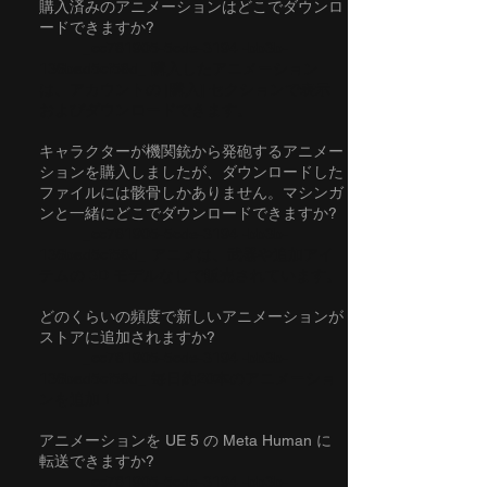
購入済みのアニメーションはどこでダウンロ
ードできますか?
_cc781905-5cde-3194 -bb3b-
136bad5cf58d_ 購入したアニメーション
は、アカウントの [購入] セクションで表示
およびダウンロードできます。
キャラクターが機関銃から発砲するアニメー
ションを購入しましたが、ダウンロードした
ファイルには骸骨しかありません。マシンガ
ンと一緒にどこでダウンロードできますか?
_cc781905-5cde-3194 -bb3b-
136bad5cf58d_ アニメは、武器や追加アイ
テムの 3D モデルなしで販売されています。
どのくらいの頻度で新しいアニメーションが
ストアに追加されますか?
_cc781905-5cde-3194 -bb3b-
136bad5cf58d_ 毎日約20本のアニメーショ
ンを追加！
アニメーションを UE 5 の Meta Human に
転送できますか?
_cc781905-5cde-3194 -bb3b-