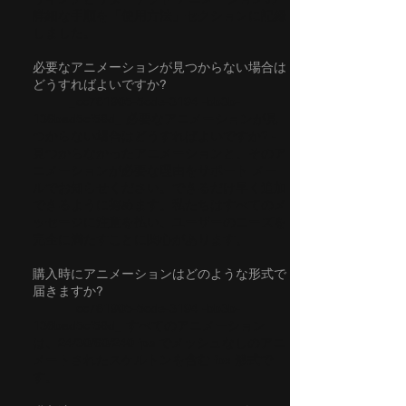
詳細な手順を「使用方法」セクションに記録
しました。
必要なアニメーションが見つからない場合は
どうすればよいですか?
_cc781905-5cde-3194 -bb3b-
136bad5cf58d_ 必要なアニメーションが見
つからない場合はどうすればよいですか? -
見つからなかったアニメーションと、そのア
ニメーションが必要な理由をサポート メー
ルでお知らせください。できるだけ早く追加
できるように努めます。私たちはすべてのメ
ッセージに注意を払い、ユーザーのニーズを
完全に満たすことに関心があります。
購入時にアニメーションはどのような形式で
届きますか?
_cc781905-5cde-3194 -bb3b-
136bad5cf58d_ すべてのアニメーション
は、24/30/60/240 fps でメッシュなしのアニ
メートされたスケルトンを含む fbx 形式で
す。