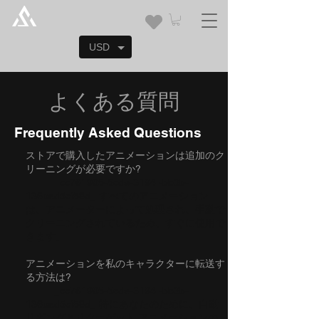
USD
よくある質問
Frequently Asked Questions
ストアで購入したアニメーションは追加のク
リーニングが必要ですか?
_cc781905-5cde-3194 -bb3b-
136bad5cf58d_ すべてのアニメーション
は、アニメーターによって処理され、手動で
クリーニングされているため、すぐに使用で
きます。
アニメーションを私のキャラクターに転送す
る方法は?
_cc781905-5cde-3194 -bb3b-
136bad5cf58d_ 特にあなたのために、自動
リギングとリターゲット アニメーションの